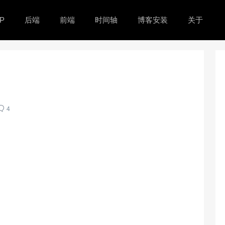
P
后端
前端
时间轴
博客安装
关于
4