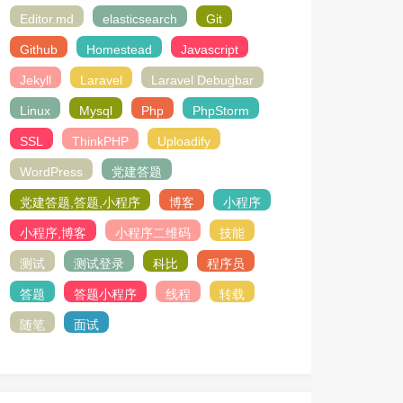
Editor.md
elasticsearch
Git
Github
Homestead
Javascript
Jekyll
Laravel
Laravel Debugbar
Linux
Mysql
Php
PhpStorm
SSL
ThinkPHP
Uploadify
WordPress
党建答题
党建答题,答题,小程序
博客
小程序
小程序,博客
小程序二维码
技能
测试
测试登录
科比
程序员
答题
答题小程序
线程
转载
随笔
面试