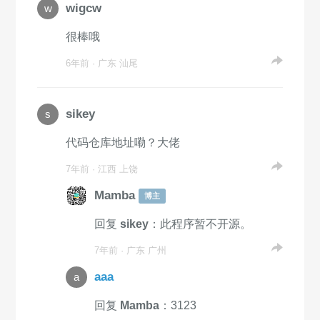
wigcw
w
很棒哦
6年前 · 广东 汕尾
sikey
s
代码仓库地址嘞？大佬
7年前 · 江西 上饶
Mamba
博主
回复
sikey
：此程序暂不开源。
7年前 · 广东 广州
aaa
a
回复
Mamba
：3123