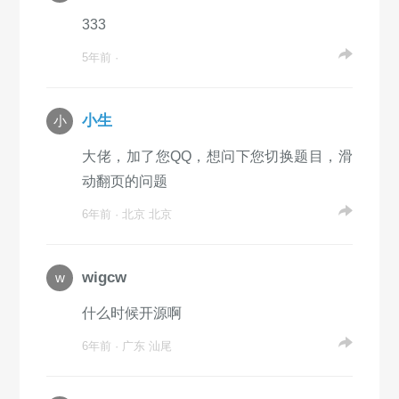
333
5年前 ·
小生
小
大佬，加了您QQ，想问下您切换题目，滑
动翻页的问题
6年前 · 北京 北京
wigcw
w
什么时候开源啊
6年前 · 广东 汕尾