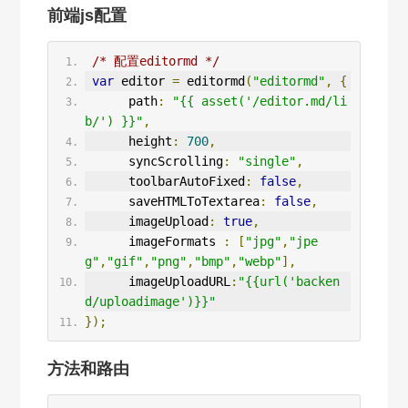
前端js配置
/* 配置editormd */
var
 editor 
=
 editormd
(
"editormd"
,
{
      path
:
"{{ asset('/editor.md/li
b/') }}"
,
      height
:
700
,
      syncScrolling
:
"single"
,
      toolbarAutoFixed
:
false
,
      saveHTMLToTextarea
:
false
,
      imageUpload
:
true
,
      imageFormats 
:
[
"jpg"
,
"jpe
g"
,
"gif"
,
"png"
,
"bmp"
,
"webp"
],
      imageUploadURL
:
"{{url('backen
d/uploadimage')}}"
});
方法和路由