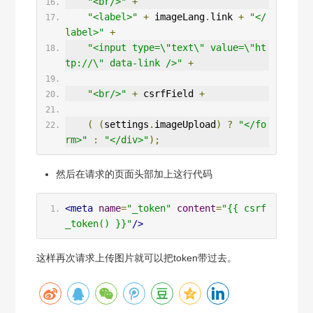
"<br/>"
+
"<label>"
+
 imageLang
.
link 
+
"</
label>"
+
"<input type=\"text\" value=\"ht
tp://\" data-link />"
+
"<br/>"
+
 csrfField 
+
(
(
settings
.
imageUpload
)
?
"</fo
rm>"
:
"</div>"
);
然后在请求的页面头部加上这行代码
<meta
name
=
"_token"
content
=
"{{ csrf
_token() }}"
/>
这样再次请求上传图片就可以把token带过去。