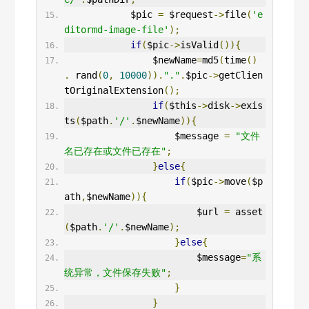
            $pic 
=
 $request
->
file
(
'e
ditormd-image-file'
);
if
(
$pic
->
isValid
()){
                $newName
=
md5
(
time
()
.
 rand
(
0
,
10000
)).
"."
.
$pic
->
getClien
tOriginalExtension
();
if
(
$this
->
disk
->
exis
ts
(
$path
.
'/'
.
$newName
)){
                    $message 
=
"文件
名已存在或文件已存在"
;
}
else
{
if
(
$pic
->
move
(
$p
ath
,
$newName
)){
                        $url 
=
 asset
(
$path
.
'/'
.
$newName
);
}
else
{
                        $message
=
"系
统异常，文件保存失败"
;
}
}