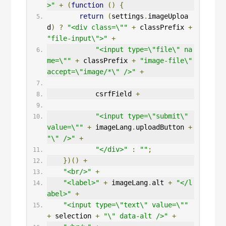
>"
+
(
function
()
{
return
(
settings
.
imageUploa
d
)
?
"<div class=\""
+
 classPrefix 
+
"file-input\">"
+
"<input type=\"file\" na
me=\""
+
 classPrefix 
+
"image-file\" 
accept=\"image/*\" />"
+
            csrfField 
+
"<input type=\"submit\" 
value=\""
+
 imageLang
.
uploadButton 
+
"\" />"
+
"</div>"
:
""
;
})()
+
"<br/>"
+
"<label>"
+
 imageLang
.
alt 
+
"</l
abel>"
+
"<input type=\"text\" value=\""
+
 selection 
+
"\" data-alt />"
+