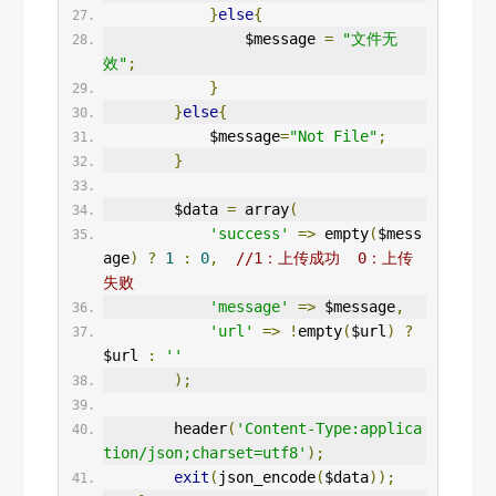
}
else
{
                $message 
=
"文件无
效"
;
}
}
else
{
            $message
=
"Not File"
;
}
        $data 
=
 array
(
'success'
=>
 empty
(
$mess
age
)
?
1
:
0
,
//1：上传成功  0：上传
失败
'message'
=>
 $message
,
'url'
=>
!
empty
(
$url
)
?
$url 
:
''
);
        header
(
'Content-Type:applica
tion/json;charset=utf8'
);
exit
(
json_encode
(
$data
));