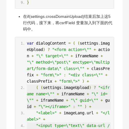
}
在if(settings.crossDomainUpload)结束后加上这5
行代码，接下来，将csrfField 变量加入到下面的代
码中。
var
 dialogContent 
=
(
(
settings
.
imag
eUpload
)
?
"<form action=\""
+
 actio
n 
+
"\" target=\""
+
 iframeName 
+
"\" method=\"post\" enctype=\"multip
art/form-data\" class=\""
+
 classPre
fix 
+
"form\">"
:
"<div class=\""
+
classPrefix 
+
"form\">"
)
+
(
(
settings
.
imageUpload
)
?
"<ifr
ame name=\""
+
 iframeName 
+
"\" id=
\""
+
 iframeName 
+
"\" guid=\""
+
 gu
id 
+
"\"></iframe>"
:
""
)
+
"<label>"
+
 imageLang
.
url 
+
"</l
abel>"
+
"<input type=\"text\" data-url /