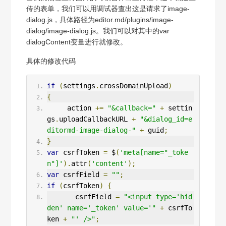
传的表单，我们可以用调试器查出这是请求了image-
dialog.js，具体路径为editor.md/plugins/image-
dialog/image-dialog.js。我们可以对其中的var
dialogContent变量进行就修改。
具体的修改代码
if
(
settings
.
crossDomainUpload
)
{
     action 
+=
"&callback="
+
 settin
gs
.
uploadCallbackURL 
+
"&dialog_id=e
ditormd-image-dialog-"
+
 guid
;
}
var
 csrfToken 
=
 $
(
'meta[name="_toke
n"]'
).
attr
(
'content'
);
var
 csrfField 
=
""
;
if
(
csrfToken
)
{
       csrfField 
=
"<input type='hid
den' name='_token' value='"
+
 csrfTo
ken 
+
"' />"
;