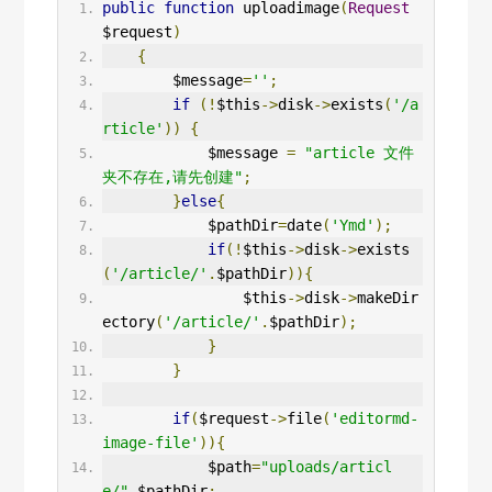
public
function
 uploadimage
(
Request
$request
)
{
        $message
=
''
;
if
(!
$this
->
disk
->
exists
(
'/a
rticle'
))
{
            $message 
=
"article 文件
夹不存在,请先创建"
;
}
else
{
            $pathDir
=
date
(
'Ymd'
);
if
(!
$this
->
disk
->
exists
(
'/article/'
.
$pathDir
)){
                $this
->
disk
->
makeDir
ectory
(
'/article/'
.
$pathDir
);
}
}
if
(
$request
->
file
(
'editormd-
image-file'
)){
            $path
=
"uploads/articl
e/"
.
$pathDir
;