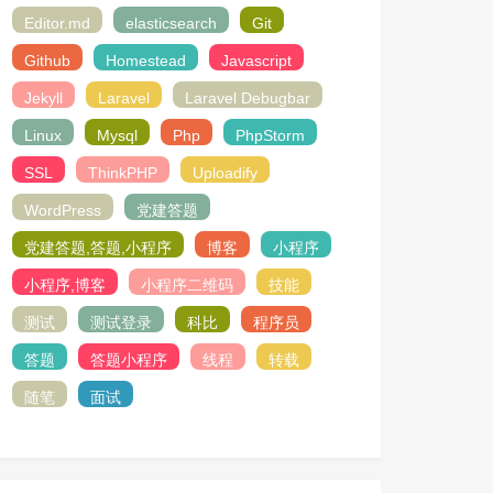
Editor.md
elasticsearch
Git
Github
Homestead
Javascript
Jekyll
Laravel
Laravel Debugbar
Linux
Mysql
Php
PhpStorm
SSL
ThinkPHP
Uploadify
WordPress
党建答题
党建答题,答题,小程序
博客
小程序
小程序,博客
小程序二维码
技能
测试
测试登录
科比
程序员
答题
答题小程序
线程
转载
随笔
面试