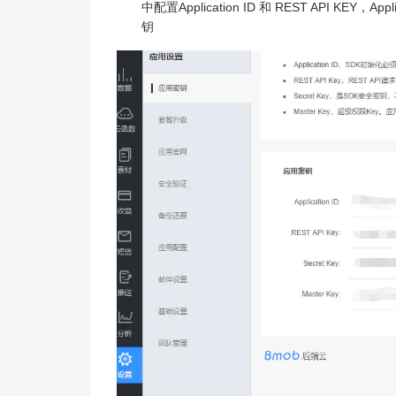
中配置Application ID 和 REST API KEY，A
钥