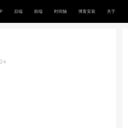
P
后端
前端
时间轴
博客安装
关于
0